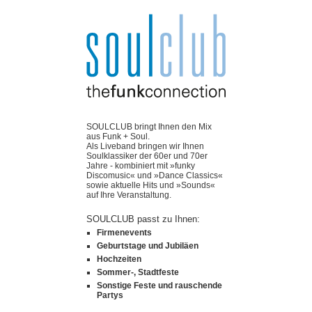
SOULCLUB bringt Ihnen den Mix
aus Funk + Soul.
Als Liveband bringen wir Ihnen
Soulklassiker der 60er und 70er
Jahre - kombiniert mit »funky
Discomusic« und »Dance Classics«
sowie aktuelle Hits und »Sounds«
auf Ihre Veranstaltung.
SOULCLUB passt zu Ihnen:
Firmenevents
Geburtstage und Jubiläen
Hochzeiten
Sommer-, Stadtfeste
Sonstige Feste und rauschende
Partys